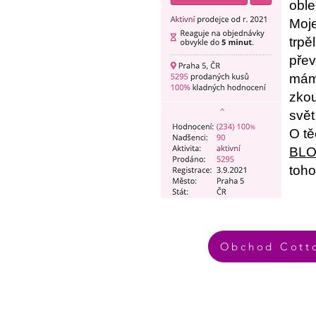
oble
Moje
trpě
přev
mám 
zkou
svět
O tě
BL
toho
Obchod Cott