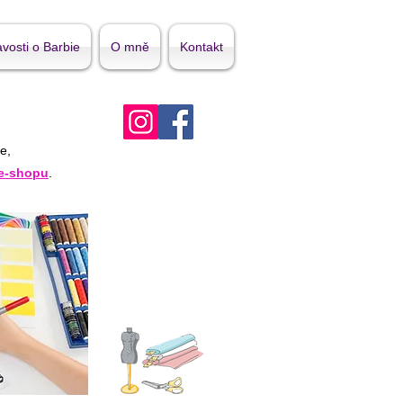
vosti o Barbie
O mně
Kontakt
e,
e-shopu
.