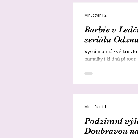
Minut čtení: 2
Barbie v Ledč
seriálu Odzn
Vysočina má své kouzlo 
památky i klidná příroda. 
Minut čtení: 1
Podzimní výle
Doubravou na