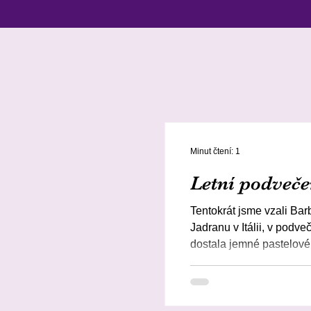
Minut čtení: 1
Letní podveče
Tentokrát jsme vzali Barb
Jadranu v Itálii, v podve
dostala jemné pastelové 
světlo vytvořily přesně tu
Barbie má na sobě jedno
letním motivem a tmavě 
na procházku po pláži st