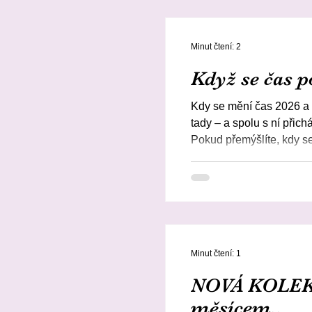
Minut čtení: 2
Když se čas po
Kdy se mění čas 2026 a 
tady – a spolu s ní přichá
Pokud přemýšlíte, kdy se
čas právě na konci březn
hodinu. A stejně jako se 
podobě nového oblečení 
nové Barbie outfity – le
Minut čtení: 1
NOVÁ KOLEKCE
měsícem..