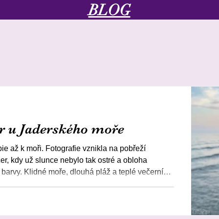
BLOG
BLOG
r u Jaderského moře
ie až k moři. Fotografie vznikla na pobřeží
čer, kdy už slunce nebylo tak ostré a obloha
barvy. Klidné moře, dlouhá pláž a teplé večerní
 letní atmosféru, kterou jsme pro focení chtěli.
duchý prázdninový komplet – růžové tričko s
modré kraťasy. Pohodlné oblečení, které se hodí
ejně jako na výlet do přímořskéh