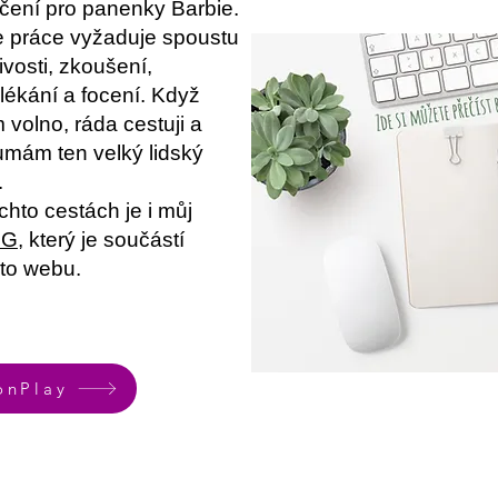
čení pro panenky Barbie.
 práce vyžaduje spoustu
livosti, zkoušení,
lékání a focení. Když
volno, ráda cestuji a
mám ten velký lidský
.
chto cestách je i můj
OG
, který je součástí
to webu.
onPlay