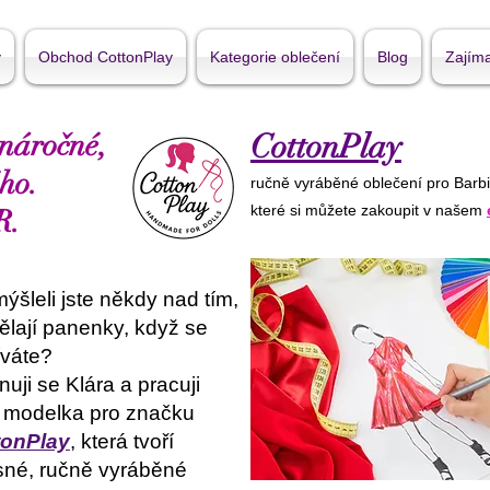
y
Obchod CottonPlay
Kategorie oblečení
Blog
Zajíma
 náročné,
CottonPlay
ho.
ručně vyráběné oblečení pro Barbi
které si můžete zakoupit v našem
R.
ýšleli jste někdy nad tím,
ělají panenky, když se
íváte?
uji se Klára a pracuji
 modelka pro značku
tonPlay
, která tvoří
né, ručně vyráběné