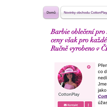
Domů
Novinky obchodu CottonPla
Barbie oblečení pro
ceny však pro každé
Ručně vyrobeno v Č
Přem
co d
ned
Jmen
jako
Cot
úžas