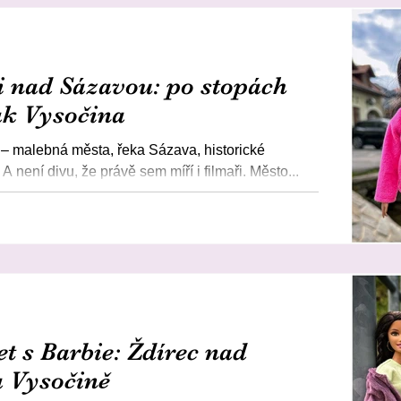
i nad Sázavou: po stopách
ak Vysočina
– malebná města, řeka Sázava, historické
A není divu, že právě sem míří i filmaři. Město...
t s Barbie: Ždírec nad
 Vysočině