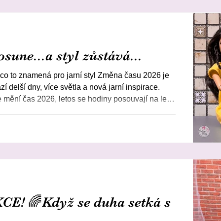
sune...a styl zůstává...
co to znamená pro jarní styl Změna času 2026 je
zí delší dny, více světla a nová jarní inspirace.
 mění čas 2026, letos se hodiny posouvají na letní
a. V noci 29.3.2026 z 2. hodiny ranní na 3.
mění svět kolem nás, mění se i styl – třeba v
pro Barbie od CottonPlay. Jaro je ideální čas na
hké, hravé a plné barev
! 🌈Když se duha setká s