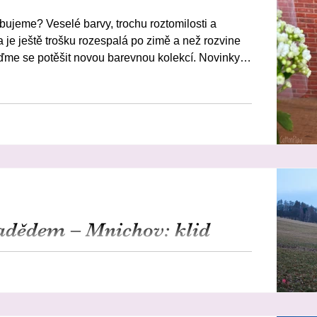
bujeme? Veselé barvy, trochu roztomilosti a
a je ještě trošku rozespalá po zimě a než rozvine
ďme se potěšit novou barevnou kolekcí. Novinky
en Barbie, ale i všichni členové její partičky: Ken,
tacie, Chelsea i Shelly. Můj tip: Pokud chystáte
brotami, můžete přidat i barevné šatičky jako
adědem – Mnichov: klid
ma Barbie
y mají zvláštní kouzlo. Nejsou tak rušné jako jiné
u člověk opravdu odpočine. Jedním z takových míst
st obce, kde se čas