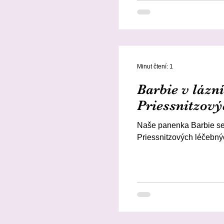
Minut čtení: 1
Barbie v lázn
Priessnitzový
Naše panenka Barbie se 
Priessnitzových léčebnýc