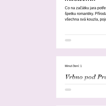
Co na začátku jara potře
špetku romantiky. Přírod
všechna svá kouzla, poj
pro jarní dny tu najde nej
Barbie Curvy, Skipper, S
velikonoční balíček s do
překvapení.
Minut čtení: 1
Vrbno pod Pr
Jeseníků oči
Únik do ticha hor Jeseník
hory, a právě proto si t
je Mnichov u Vrbna pod Pradědem – malá čá