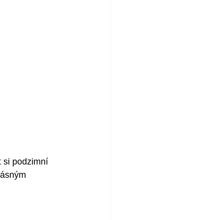
t si podzimní 
krásným 