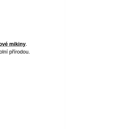
lové mikiny
. 
olní přírodou.