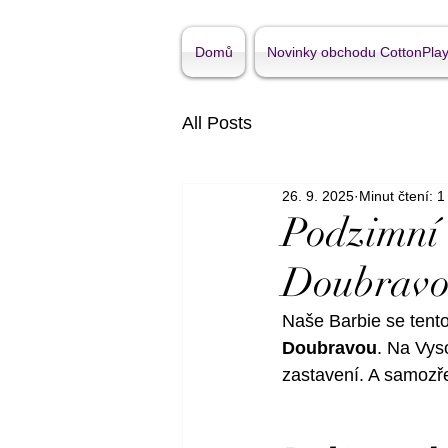
Domů
Novinky obchodu CottonPla
All Posts
26. 9. 2025
Minut čtení: 1
Podzimní 
Doubravo
Naše Barbie se tent
Doubravou
. Na Vyso
zastavení. A samozře