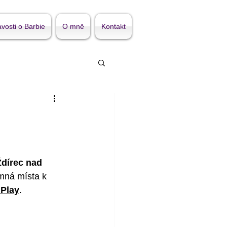
vosti o Barbie
O mně
Kontakt
Ždírec nad 
emná místa k 
Play
.