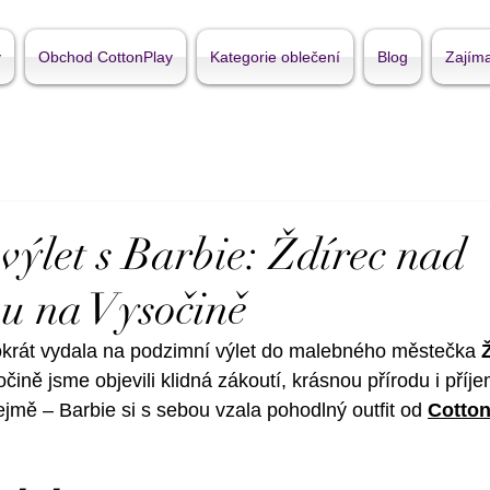
y
Obchod CottonPlay
Kategorie oblečení
Blog
Zajíma
výlet s Barbie: Ždírec nad
u na Vysočině
okrát vydala na podzimní výlet do malebného městečka 
čině jsme objevili klidná zákoutí, krásnou přírodu i příj
jmě – Barbie si s sebou vzala pohodlný outfit od 
Cotton