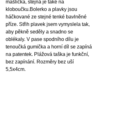
mašlička, stejná je také na 
kloboučku.Bolerko a plavky jsou 
háčkované ze stejné tenké bavlněné 
příze. Střih plavek jsem vymyslela tak, 
aby pěkně seděly a snadno se 
oblékaly. V pase spodního dílu je 
tenoučká gumička a horní díl se zapíná 
na patentek. Plážová taška je funkční, 
bez zapínání. Rozměry bez uší 
5,5x4cm.