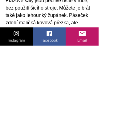
Plážové šaty jsou pečlivě ušité v ruce, 
bez použití šicího stroje. Můžete je brát 
také jako lehounký župánek. Páseček 
zdobí maličká kovová přezka, ale 
zapíná se na drobný patentek.Plavky 
jsou háčkované z tenké bavlněné příze. 
Instagram
Facebook
Email
Střih plavek je vymyšlen tak, aby pěkně 
seděly a snadno se oblékaly. V pase 
spodního dílu je tenoučká gumička a 
horní díl se zapíná na 
patentek. Klobouček zdobí malá tmavě 
modrá mašlička.Plážová taška je 
funkční, bez zapínání. Rozměry bez uší 
7,5x5cm.